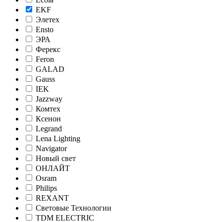
EKF
Элетех
Ensto
ЭРА
Ферекс
Feron
GALAD
Gauss
IEK
Jazzway
Комтех
Ксенон
Legrand
Lena Lighting
Navigator
Новый свет
ОНЛАЙТ
Osram
Philips
REXANT
Световые Технологии
TDM ELECTRIC