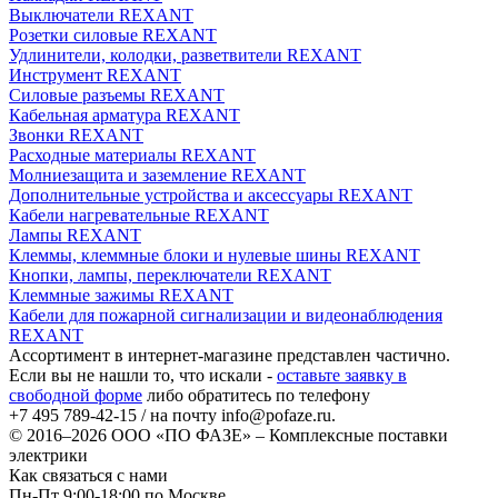
Выключатели REXANT
Розетки силовые REXANT
Удлинители, колодки, разветвители REXANT
Инструмент REXANT
Силовые разъемы REXANT
Кабельная арматура REXANT
Звонки REXANT
Расходные материалы REXANT
Молниезащита и заземление REXANT
Дополнительные устройства и аксессуары REXANT
Кабели нагревательные REXANT
Лампы REXANT
Клеммы, клеммные блоки и нулевые шины REXANT
Кнопки, лампы, переключатели REXANT
Клеммные зажимы REXANT
Кабели для пожарной сигнализации и видеонаблюдения
REXANT
Ассортимент в интернет-магазине представлен частично.
Если вы не нашли то, что искали -
оставьте заявку в
свободной форме
либо обратитесь по телефону
+7 495 789-42-15
/ на почту
info@pofaze.ru
.
© 2016–2026
ООО «ПО ФАЗЕ»
–
Комплексные поставки
электрики
Как связаться с нами
Пн-Пт 9:00-18:00 по Москве