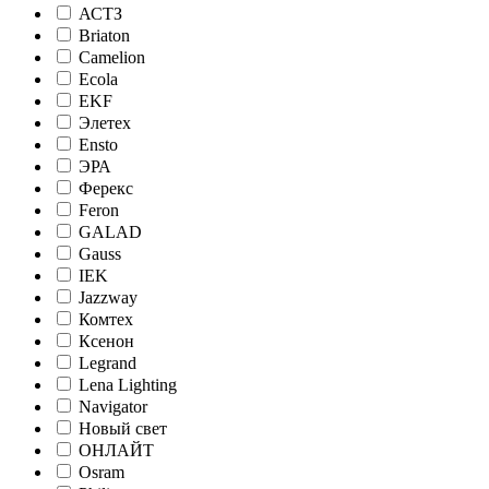
АСТЗ
Briaton
Camelion
Ecola
EKF
Элетех
Ensto
ЭРА
Ферекс
Feron
GALAD
Gauss
IEK
Jazzway
Комтех
Ксенон
Legrand
Lena Lighting
Navigator
Новый свет
ОНЛАЙТ
Osram