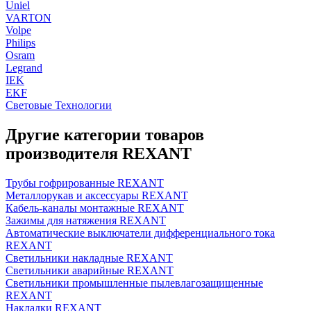
Uniel
VARTON
Volpe
Philips
Osram
Legrand
IEK
EKF
Световые Технологии
Другие категории товаров
производителя REXANT
Трубы гофрированные REXANT
Металлорукав и аксессуары REXANT
Кабель-каналы монтажные REXANT
Зажимы для натяжения REXANT
Автоматические выключатели дифференциального тока
REXANT
Светильники накладные REXANT
Светильники аварийные REXANT
Светильники промышленные пылевлагозащищенные
REXANT
Накладки REXANT