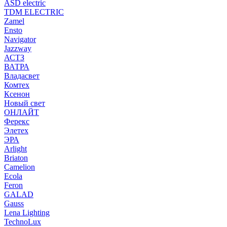
ASD electric
TDM ELECTRIC
Zamel
Ensto
Navigator
Jazzway
АСТЗ
ВАТРА
Владасвет
Комтех
Ксенон
Новый свет
ОНЛАЙТ
Ферекс
Элетех
ЭРА
Arlight
Briaton
Camelion
Ecola
Feron
GALAD
Gauss
Lena Lighting
TechnoLux