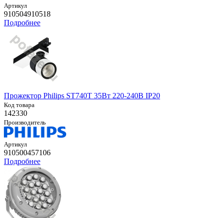
Артикул
910504910518
Подробнее
Прожектор Philips ST740T 35Вт 220-240В IP20
Код товара
142330
Производитель
Артикул
910500457106
Подробнее