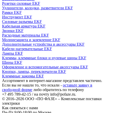
Розетки силовые EKF
Удлинители, колодки, разветвители EKF
Рамки EKF
Инструмент EKF
Силовые разъемы EKF
Кабельная арматура EKF
Звонки EKF
Расходные материалы EKF
Молниезащита и заземление EKF
Дополнительные устройства и аксессуары EKF
Кабели нагревательные EKF
Лампы EKF
Клеммы, клеммные блоки и нулевые шины EKF
Шины EKF
Оформление и вспомогательные аксессуары EKF
Кнопки, лампы, переключатели EKF
Клеммные зажимы EKF
Ассортимент в интернет-магазине представлен частично.
Если вы не нашли то, что искали -
оставьте заявку в
свободной форме
либо обратитесь по телефону
+7 495 789-42-15
/ на почту
info@pofaze.ru
.
© 2016–2026
ООО «ПО ФАЗЕ»
–
Комплексные поставки
электрики
Как связаться с нами
Пн-Пт 9:00-18:00 по Москве