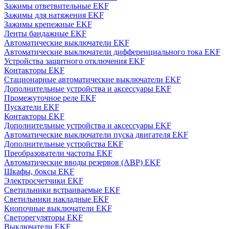
Зажимы ответвительные EKF
Зажимы для натяжения EKF
Зажимы крепежные EKF
Ленты бандажные EKF
Автоматические выключатели EKF
Автоматические выключатели дифференциального тока EKF
Устройства защитного отключения EKF
Контакторы EKF
Стационарные автоматические выключатели EKF
Дополнительные устройства и аксессуары EKF
Промежуточное реле EKF
Пускатели EKF
Контакторы EKF
Дополнительные устройства и аксессуары EKF
Автоматические выключатели пуска двигателя EKF
Дополнительные устройства EKF
Преобразователи частоты EKF
Автоматические вводы резервов (АВР) EKF
Шкафы, боксы EKF
Электросчетчики EKF
Светильники встраиваемые EKF
Светильники накладные EKF
Кнопочные выключатели EKF
Светорегуляторы EKF
Выключатели EKF