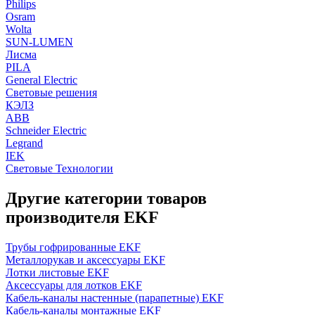
Philips
Osram
Wolta
SUN-LUMEN
Лисма
PILA
General Electric
Световые решения
КЭЛЗ
ABB
Schneider Electric
Legrand
IEK
Световые Технологии
Другие категории товаров
производителя EKF
Трубы гофрированные EKF
Металлорукав и аксессуары EKF
Лотки листовые EKF
Аксессуары для лотков EKF
Кабель-каналы настенные (парапетные) EKF
Кабель-каналы монтажные EKF