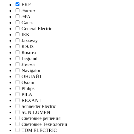
EKF
Элетех
ЭРА
Gauss
General Electric
IEK
Jazzway
КЭЛЗ
Комтех
Legrand
Лисма
Navigator
ОНЛАЙТ
Osram
Philips
PILA
REXANT
Schneider Electric
SUN-LUMEN
Световые решения
Световые Технологии
TDM ELECTRIC