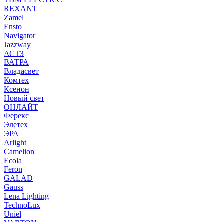
REXANT
Zamel
Ensto
Navigator
Jazzway
АСТЗ
ВАТРА
Владасвет
Комтех
Ксенон
Новый свет
ОНЛАЙТ
Ферекс
Элетех
ЭРА
Arlight
Camelion
Ecola
Feron
GALAD
Gauss
Lena Lighting
TechnoLux
Uniel