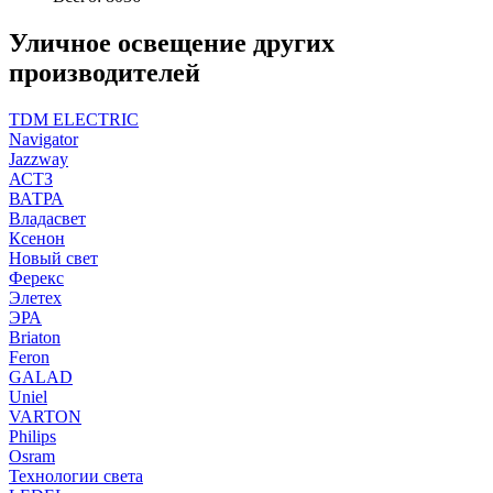
Уличное освещение других
производителей
TDM ELECTRIC
Navigator
Jazzway
АСТЗ
ВАТРА
Владасвет
Ксенон
Новый свет
Ферекс
Элетех
ЭРА
Briaton
Feron
GALAD
Uniel
VARTON
Philips
Osram
Технологии света