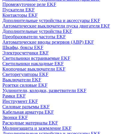
Промежуточное реле EKF
Пускатели EKF
Контакторы EKF
Дополнительные устройства и аксессуары EKF
Автоматические выключатели пуска двигателя EKF
Дополнительные устройства EKF
Преобразователи частоты EKF
Автоматические вводы резервов (АВР) EKF
Шкафы, боксы EKF
Электросчетчики EKF
Светильники встраиваемые EKF
Светильники накладные EKF
Кнопочные выключатели EKF
Светорегуляторы EKF
Выключатели EKF
Розетки силовые EKF
Удлинители, колодки, разветвители EKF
Рамки EKF
Инструмент EKF
Силовые разъемы EKF
Кабельная арматура EKF
Звонки EKF
Расходные материалы EKF
Молниезащита и заземление EKF
Дополнительные устройства и аксессуары EKF