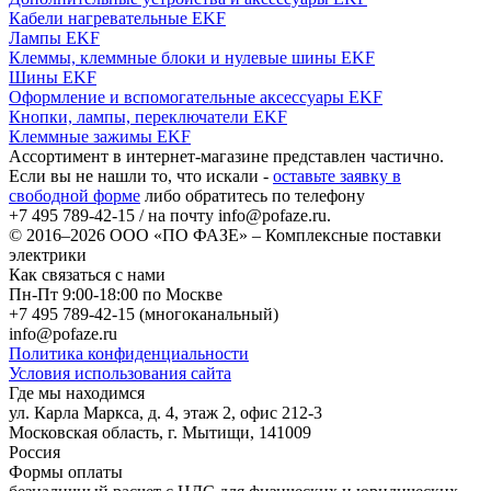
Кабели нагревательные EKF
Лампы EKF
Клеммы, клеммные блоки и нулевые шины EKF
Шины EKF
Оформление и вспомогательные аксессуары EKF
Кнопки, лампы, переключатели EKF
Клеммные зажимы EKF
Ассортимент в интернет-магазине представлен частично.
Если вы не нашли то, что искали -
оставьте заявку в
свободной форме
либо обратитесь по телефону
+7 495 789-42-15
/ на почту
info@pofaze.ru
.
© 2016–2026
ООО «ПО ФАЗЕ»
–
Комплексные поставки
электрики
Как связаться с нами
Пн-Пт 9:00-18:00 по Москве
+7 495 789-42-15
(многоканальный)
info@pofaze.ru
Политика конфиденциальности
Условия использования сайта
Где мы находимся
ул. Карла Маркса, д. 4, этаж 2, офис 212-3
Московская область
,
г. Мытищи
,
141009
Россия
Формы оплаты