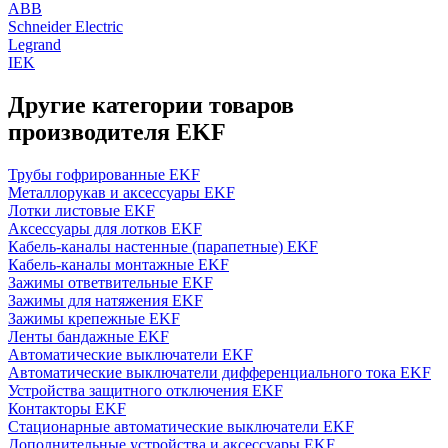
ABB
Schneider Electric
Legrand
IEK
Другие категории товаров
производителя EKF
Трубы гофрированные EKF
Металлорукав и аксессуары EKF
Лотки листовые EKF
Аксессуары для лотков EKF
Кабель-каналы настенные (парапетные) EKF
Кабель-каналы монтажные EKF
Зажимы ответвительные EKF
Зажимы для натяжения EKF
Зажимы крепежные EKF
Ленты бандажные EKF
Автоматические выключатели EKF
Автоматические выключатели дифференциального тока EKF
Устройства защитного отключения EKF
Контакторы EKF
Стационарные автоматические выключатели EKF
Дополнительные устройства и аксессуары EKF