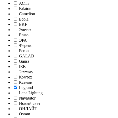
АСТЗ
Briaton
Camelion
Ecola
EKF
Элетех
Ensto
ЭРА
Ферекс
Feron
GALAD
Gauss
IEK
Jazzway
Комтех
Ксенон
Legrand
Lena Lighting
Navigator
Новый свет
ОНЛАЙТ
Osram