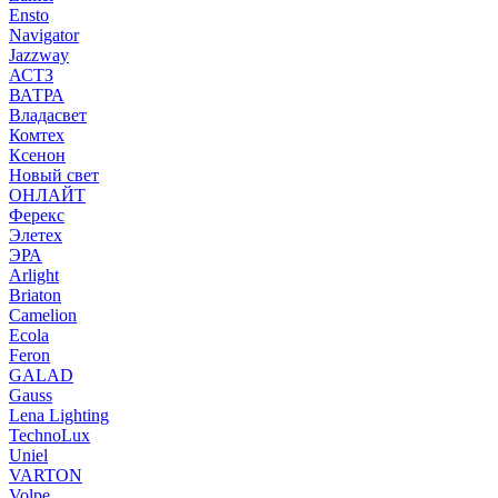
Ensto
Navigator
Jazzway
АСТЗ
ВАТРА
Владасвет
Комтех
Ксенон
Новый свет
ОНЛАЙТ
Ферекс
Элетех
ЭРА
Arlight
Briaton
Camelion
Ecola
Feron
GALAD
Gauss
Lena Lighting
TechnoLux
Uniel
VARTON
Volpe