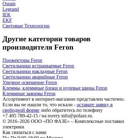
Osram
Legrand
IEK
EKF
Световые Технологии
Другие категории товаров
производителя Feron
Прожекторы Feron
Светильники встраиваемые Feron
Светильники накладные Feron
Светильники аварийные Feron
Уличное освещение Feron
Клеммы, клеммные блоки и нулевые шины Feron
Клеммные зажимы Feron
Ассортимент в интернет-магазине представлен частично.
Если вы не нашли то, что искали -
оставьте заявку в
свободной форме
либо обратитесь по телефону
+7 495 789-42-15
/ на почту
info@pofaze.ru
.
© 2016–2026
ООО «ПО ФАЗЕ»
–
Комплексные поставки
электрики
Как связаться с нами
Пн-Пт 9:00-18:00 по Москве