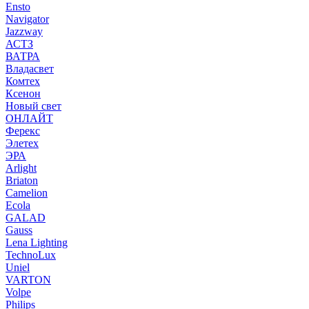
Ensto
Navigator
Jazzway
АСТЗ
ВАТРА
Владасвет
Комтех
Ксенон
Новый свет
ОНЛАЙТ
Ферекс
Элетех
ЭРА
Arlight
Briaton
Camelion
Ecola
GALAD
Gauss
Lena Lighting
TechnoLux
Uniel
VARTON
Volpe
Philips