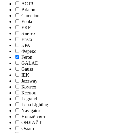
АСТЗ
Briaton
Camelion
Ecola
EKF
Элетех
Ensto
ЭРА
Ферекс
Feron
GALAD
Gauss
IEK
Jazzway
Комтех
Ксенон
Legrand
Lena Lighting
Navigator
Новый свет
ОНЛАЙТ
Osram