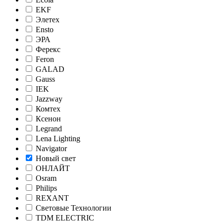
EKF
Элетех
Ensto
ЭРА
Ферекс
Feron
GALAD
Gauss
IEK
Jazzway
Комтех
Ксенон
Legrand
Lena Lighting
Navigator
Новый свет
ОНЛАЙТ
Osram
Philips
REXANT
Световые Технологии
TDM ELECTRIC