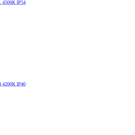
… 4500К IP54
В 4200К IP40