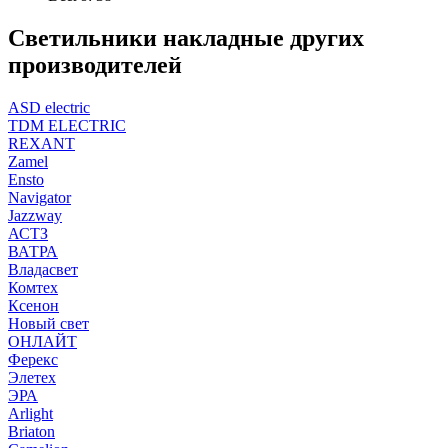
Светильники накладные других
производителей
ASD electric
TDM ELECTRIC
REXANT
Zamel
Ensto
Navigator
Jazzway
АСТЗ
ВАТРА
Владасвет
Комтех
Ксенон
Новый свет
ОНЛАЙТ
Ферекс
Элетех
ЭРА
Arlight
Briaton