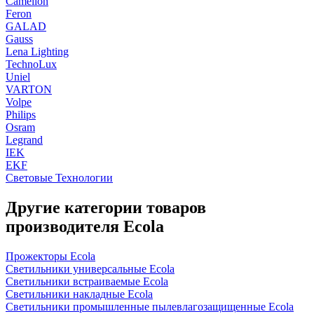
Camelion
Feron
GALAD
Gauss
Lena Lighting
TechnoLux
Uniel
VARTON
Volpe
Philips
Osram
Legrand
IEK
EKF
Световые Технологии
Другие категории товаров
производителя Ecola
Прожекторы Ecola
Светильники универсальные Ecola
Светильники встраиваемые Ecola
Светильники накладные Ecola
Светильники промышленные пылевлагозащищенные Ecola