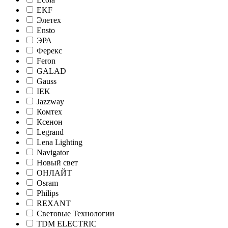
EKF
Элетех
Ensto
ЭРА
Ферекс
Feron
GALAD
Gauss
IEK
Jazzway
Комтех
Ксенон
Legrand
Lena Lighting
Navigator
Новый свет
ОНЛАЙТ
Osram
Philips
REXANT
Световые Технологии
TDM ELECTRIC