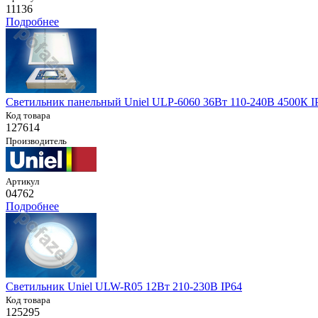
11136
Подробнее
Светильник панельный Uniel ULP-6060 36Вт 110-240В 4500К I
Код товара
127614
Производитель
Артикул
04762
Подробнее
Светильник Uniel ULW-R05 12Вт 210-230В IP64
Код товара
125295