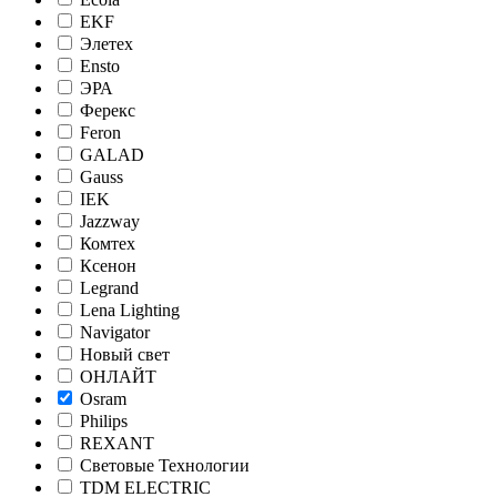
EKF
Элетех
Ensto
ЭРА
Ферекс
Feron
GALAD
Gauss
IEK
Jazzway
Комтех
Ксенон
Legrand
Lena Lighting
Navigator
Новый свет
ОНЛАЙТ
Osram
Philips
REXANT
Световые Технологии
TDM ELECTRIC