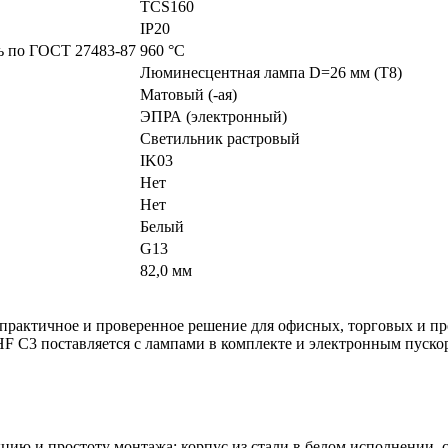
TCS160
IP20
ть по ГОСТ 27483-87
960 °C
Люминесцентная лампа D=26 мм (T8)
Матовый (-ая)
ЭПРА (электронный)
Светильник растровый
IK03
Нет
Нет
Белый
G13
82,0 мм
рактичное и проверенное решение для офисных, торговых и п
 C3 поставляется с лампами в комплекте и электронным пускор
кцию и простоту монтажа: корпус из стали в белом исполнении,