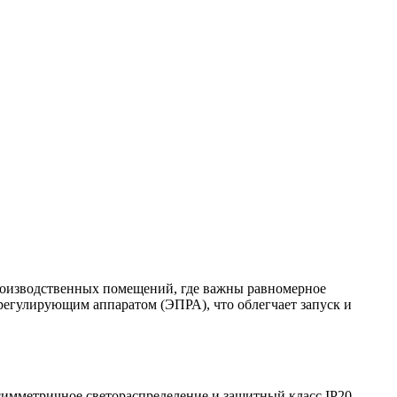
роизводственных помещений, где важны равномерное
егулирующим аппаратом (ЭПРА), что облегчает запуск и
 симметричное светораспределение и защитный класс IP20