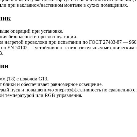
 или при накладном/настенном монтаже в сухих помещениях.
ник
ьше операций при установке.
ния безопасности при эксплуатации.
ра нагретой проволоки при испытании по ГОСТ 27483-87 — 960 
3 по EN 50102 — устойчивость к незначительным механическим 
В.
ции
м (T8) с цоколем G13.
т блики и обеспечивает равномерное освещение.
стрый пуск и повышенную энергоэффективность по сравнению 
вой температурой или RGB-управления.