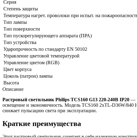
Серия
Степень защиты
Температура нагрет. проволоки при испыт. на пожароопаснос
Тип лампы
Тип поверхности
Тип пускорегулирующего аппарата (ПРА)
Тип устройства
Ударопрочность по стандарту EN 50102
Управление цветовой температурой
Управление цветом (RGB)
Цвет корпуса
Цоколь (патрон) лампы
Высота
Описание
Растровый светильник Philips TCS160 G13 220-240В IP20
— п
освещение и экономичность. Модель TCS160 2xTL-D36W/840 HF
снижает пульсацию света при эксплуатации.
Краткие преимущества
Этот растровый светильник сочетает в себе надежную констру