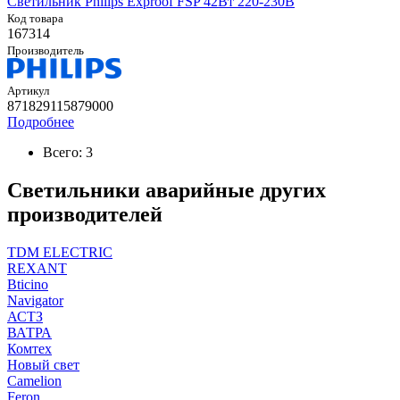
Светильник Philips Exproof FSP 42Вт 220-230В
Код товара
167314
Производитель
Артикул
871829115879000
Подробнее
Всего: 3
Светильники аварийные других
производителей
TDM ELECTRIC
REXANT
Bticino
Navigator
АСТЗ
ВАТРА
Комтех
Новый свет
Camelion
Feron