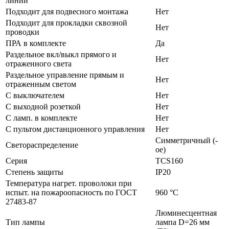
линий
Подходит для подвесного монтажа
Нет
Подходит для прокладки сквозной
Нет
проводки
ПРА в комплекте
Да
Раздельное вкл/выкл прямого и
Нет
отраженного света
Раздельное управление прямым и
Нет
отраженным светом
С выключателем
Нет
С выходной розеткой
Нет
С ламп. в комплекте
Нет
С пультом дистанционного управления
Нет
Симметричный (-
Светораспределение
ое)
Серия
TCS160
Степень защиты
IP20
Температура нагрет. проволоки при
испыт. на пожароопасность по ГОСТ
960 °C
27483-87
Люминесцентная
Тип лампы
лампа D=26 мм