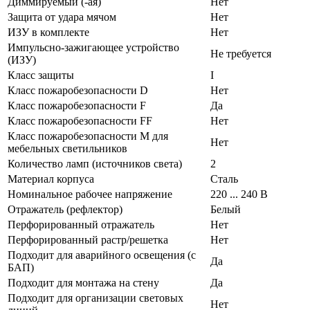
Диммируемый (-ая)
Нет
Защита от удара мячом
Нет
ИЗУ в комплекте
Нет
Импульсно-зажигающее устройство
Не требуется
(ИЗУ)
Класс защиты
I
Класс пожаробезопасности D
Нет
Класс пожаробезопасности F
Да
Класс пожаробезопасности FF
Нет
Класс пожаробезопасности М для
Нет
мебельных светильников
Количество ламп (источников света)
2
Материал корпуса
Сталь
Номинальное рабочее напряжение
220 ... 240 В
Отражатель (рефлектор)
Белый
Перфорированный отражатель
Нет
Перфорированный растр/решетка
Нет
Подходит для аварийного освещения (с
Да
БАП)
Подходит для монтажа на стену
Да
Подходит для организации световых
Нет