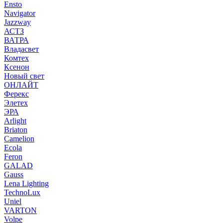
Ensto
Navigator
Jazzway
АСТЗ
ВАТРА
Владасвет
Комтех
Ксенон
Новый свет
ОНЛАЙТ
Ферекс
Элетех
ЭРА
Arlight
Briaton
Camelion
Ecola
Feron
GALAD
Gauss
Lena Lighting
TechnoLux
Uniel
VARTON
Volpe