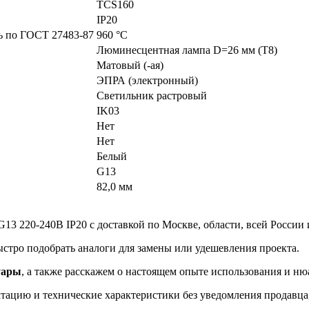
TCS160
IP20
ть по ГОСТ 27483-87
960 °C
Люминесцентная лампа D=26 мм (T8)
Матовый (-ая)
ЭПРА (электронный)
Светильник растровый
IK03
Нет
Нет
Белый
G13
82,0 мм
13 220-240В IP20 с доставкой по Москве, области, всей России 
ыстро подобрать аналоги для замены или удешевления проекта.
уары
, а также расскажем о настоящем опыте использования и ню
ацию и технические характеристики без уведомления продавца, 