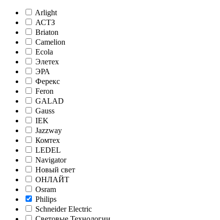
Arlight
АСТЗ
Briaton
Camelion
Ecola
Элетех
ЭРА
Ферекс
Feron
GALAD
Gauss
IEK
Jazzway
Комтех
LEDEL
Navigator
Новый свет
ОНЛАЙТ
Osram
Philips
Schneider Electric
Световые Технологии