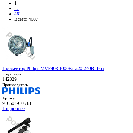
1
→
461
Всего:
4607
Прожектор Philips MVF403 1000Вт 220-240В IP65
Код товара
142329
Производитель
Артикул
910504910518
Подробнее