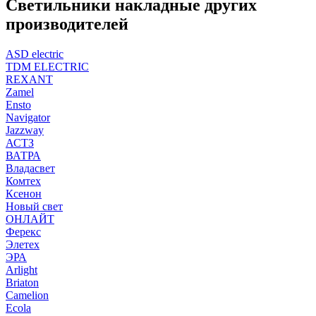
Светильники накладные других
производителей
ASD electric
TDM ELECTRIC
REXANT
Zamel
Ensto
Navigator
Jazzway
АСТЗ
ВАТРА
Владасвет
Комтех
Ксенон
Новый свет
ОНЛАЙТ
Ферекс
Элетех
ЭРА
Arlight
Briaton
Camelion
Ecola