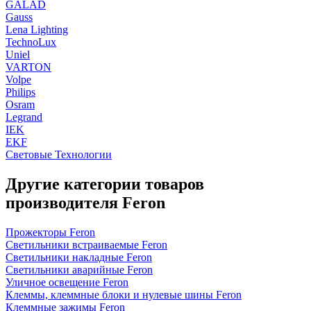
GALAD
Gauss
Lena Lighting
TechnoLux
Uniel
VARTON
Volpe
Philips
Osram
Legrand
IEK
EKF
Световые Технологии
Другие категории товаров
производителя Feron
Прожекторы Feron
Светильники встраиваемые Feron
Светильники накладные Feron
Светильники аварийные Feron
Уличное освещение Feron
Клеммы, клеммные блоки и нулевые шины Feron
Клеммные зажимы Feron