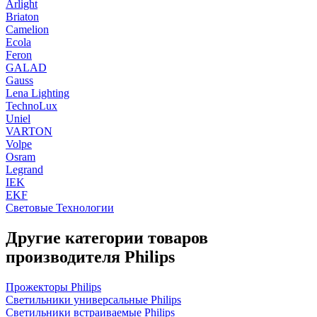
Arlight
Briaton
Camelion
Ecola
Feron
GALAD
Gauss
Lena Lighting
TechnoLux
Uniel
VARTON
Volpe
Osram
Legrand
IEK
EKF
Световые Технологии
Другие категории товаров
производителя Philips
Прожекторы Philips
Светильники универсальные Philips
Светильники встраиваемые Philips