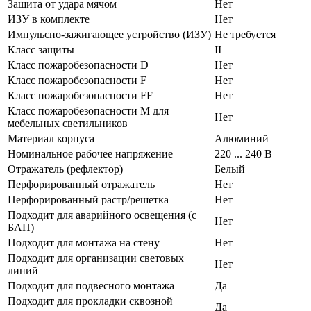
Защита от удара мячом
Нет
ИЗУ в комплекте
Нет
Импульсно-зажигающее устройство (ИЗУ)
Не требуется
Класс защиты
II
Класс пожаробезопасности D
Нет
Класс пожаробезопасности F
Нет
Класс пожаробезопасности FF
Нет
Класс пожаробезопасности М для
Нет
мебельных светильников
Материал корпуса
Алюминий
Номинальное рабочее напряжение
220 ... 240 В
Отражатель (рефлектор)
Белый
Перфорированный отражатель
Нет
Перфорированный растр/решетка
Нет
Подходит для аварийного освещения (с
Нет
БАП)
Подходит для монтажа на стену
Нет
Подходит для организации световых
Нет
линий
Подходит для подвесного монтажа
Да
Подходит для прокладки сквозной
Да