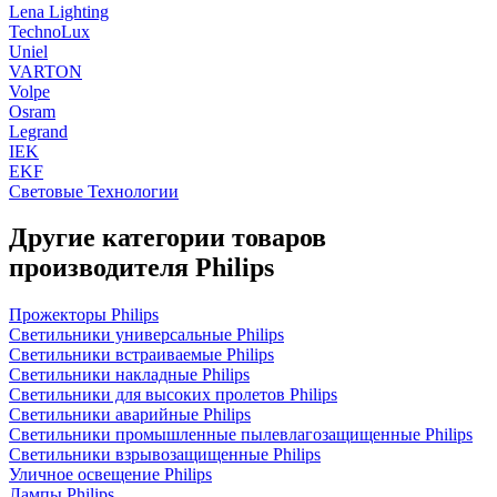
Lena Lighting
TechnoLux
Uniel
VARTON
Volpe
Osram
Legrand
IEK
EKF
Световые Технологии
Другие категории товаров
производителя Philips
Прожекторы Philips
Светильники универсальные Philips
Светильники встраиваемые Philips
Светильники накладные Philips
Светильники для высоких пролетов Philips
Светильники аварийные Philips
Светильники промышленные пылевлагозащищенные Philips
Светильники взрывозащищенные Philips
Уличное освещение Philips
Лампы Philips