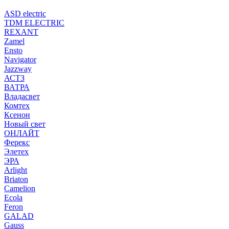
ASD electric
TDM ELECTRIC
REXANT
Zamel
Ensto
Navigator
Jazzway
АСТЗ
ВАТРА
Владасвет
Комтех
Ксенон
Новый свет
ОНЛАЙТ
Ферекс
Элетех
ЭРА
Arlight
Briaton
Camelion
Ecola
Feron
GALAD
Gauss