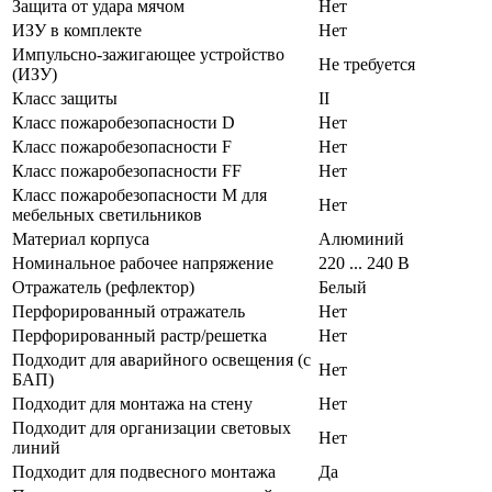
Защита от удара мячом
Нет
ИЗУ в комплекте
Нет
Импульсно-зажигающее устройство
Не требуется
(ИЗУ)
Класс защиты
II
Класс пожаробезопасности D
Нет
Класс пожаробезопасности F
Нет
Класс пожаробезопасности FF
Нет
Класс пожаробезопасности М для
Нет
мебельных светильников
Материал корпуса
Алюминий
Номинальное рабочее напряжение
220 ... 240 В
Отражатель (рефлектор)
Белый
Перфорированный отражатель
Нет
Перфорированный растр/решетка
Нет
Подходит для аварийного освещения (с
Нет
БАП)
Подходит для монтажа на стену
Нет
Подходит для организации световых
Нет
линий
Подходит для подвесного монтажа
Да