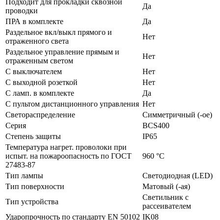
Подходит для прокладки сквозной
Да
проводки
ПРА в комплекте
Да
Раздельное вкл/выкл прямого и
Нет
отраженного света
Раздельное управление прямым и
Нет
отраженным светом
С выключателем
Нет
С выходной розеткой
Нет
С ламп. в комплекте
Да
С пультом дистанционного управления
Нет
Светораспределение
Симметричный (-ое)
Серия
BCS400
Степень защиты
IP65
Температура нагрет. проволоки при
испыт. на пожароопасность по ГОСТ
960 °C
27483-87
Тип лампы
Светодиодная (LED)
Тип поверхности
Матовый (-ая)
Светильник с
Тип устройства
рассеивателем
Ударопрочность по стандарту EN 50102
IK08