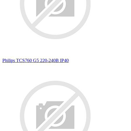
Philips TCS760 G5 220-240В IP40