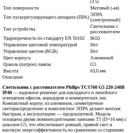
(T5)
Тип поверхности
Матовый (-ая)
ЭПРА
Тип пускорегулирующего аппарата (ПРА)
(электронный)
Светильник с
Тип устройства
рассеивателем
Ударопрочность по стандарту EN 50102
IK02
Управление цветовой температурой
Нет
Управление цветом (RGB)
Нет
Цвет корпуса
Алюминий
Цоколь (патрон) лампы
G5
Высота
63,0 мм
Описание
Светильник с рассеивателем Philips TCS760 G5 220-240В
IP40
— надежное решение для накладного и линейного
освещения офисов, коридоров и коммерческих зон.
Компактный корпус из алюминия, симметричное
светораспределение и комплектное ЭПРА делают монтаж
быстрым, а эксплуатацию — предсказуемой. Модель
оснащена двумя люминесцентными лампами T5 (D=16 мм) с
цоколем G5, что обеспечивает ровный, прямой свет и
высокую энергоэффективность по сравнению со старшими