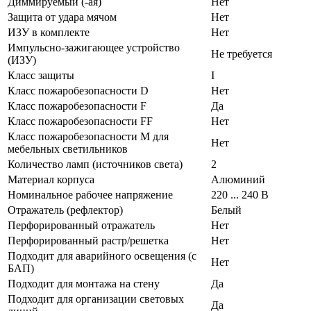
Диммируемый (-ая)
Нет
Защита от удара мячом
Нет
ИЗУ в комплекте
Нет
Импульсно-зажигающее устройство
Не требуется
(ИЗУ)
Класс защиты
I
Класс пожаробезопасности D
Нет
Класс пожаробезопасности F
Да
Класс пожаробезопасности FF
Нет
Класс пожаробезопасности М для
Нет
мебельных светильников
Количество ламп (источников света)
2
Материал корпуса
Алюминий
Номинальное рабочее напряжение
220 ... 240 В
Отражатель (рефлектор)
Белый
Перфорированный отражатель
Нет
Перфорированный растр/решетка
Нет
Подходит для аварийного освещения (с
Нет
БАП)
Подходит для монтажа на стену
Да
Подходит для организации световых
Да