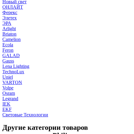
Новый свет
ОНЛАЙТ
Ферекс
Элетех
ЭРА
Arlight
Briaton
Camelion
Ecola
Feron
GALAD
Gauss
Lena Lighting
TechnoLux
Uniel
VARTON
Volpe
Osram
Legrand
IEK
EKF
Световые Технологии
Другие категории товаров