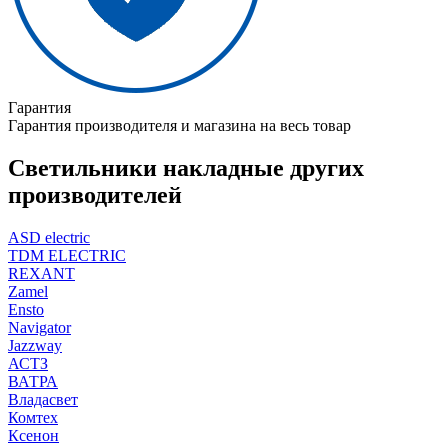
Гарантия
Гарантия производителя и магазина на весь товар
Светильники накладные других
производителей
ASD electric
TDM ELECTRIC
REXANT
Zamel
Ensto
Navigator
Jazzway
АСТЗ
ВАТРА
Владасвет
Комтех
Ксенон