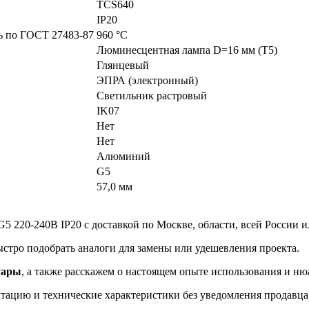
TCS640
IP20
ть по ГОСТ 27483-87
960 °C
Люминесцентная лампа D=16 мм (T5)
Глянцевый
ЭПРА (электронный)
Светильник растровый
IK07
Нет
Нет
Алюминий
G5
57,0 мм
5 220-240В IP20 с доставкой по Москве, области, всей России и
ыстро подобрать аналоги для замены или удешевления проекта.
уары
, а также расскажем о настоящем опыте использования и ню
ацию и технические характеристики без уведомления продавца, 