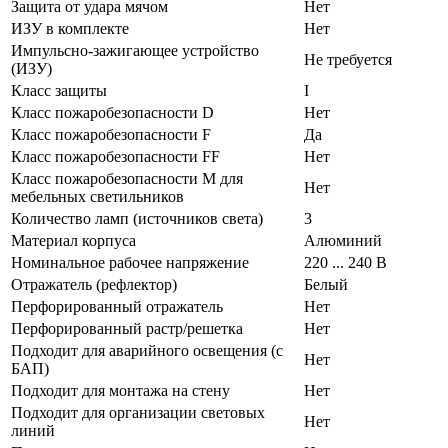
Защита от удара мячом
Нет
ИЗУ в комплекте
Нет
Импульсно-зажигающее устройство
Не требуется
(ИЗУ)
Класс защиты
I
Класс пожаробезопасности D
Нет
Класс пожаробезопасности F
Да
Класс пожаробезопасности FF
Нет
Класс пожаробезопасности М для
Нет
мебельных светильников
Количество ламп (источников света)
3
Материал корпуса
Алюминий
Номинальное рабочее напряжение
220 ... 240 В
Отражатель (рефлектор)
Белый
Перфорированный отражатель
Нет
Перфорированный растр/решетка
Нет
Подходит для аварийного освещения (с
Нет
БАП)
Подходит для монтажа на стену
Нет
Подходит для организации световых
Нет
линий