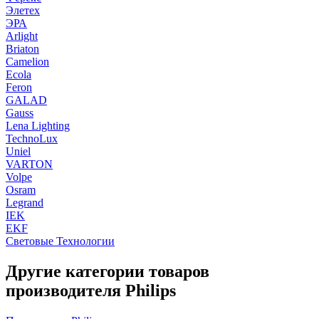
Элетех
ЭРА
Arlight
Briaton
Camelion
Ecola
Feron
GALAD
Gauss
Lena Lighting
TechnoLux
Uniel
VARTON
Volpe
Osram
Legrand
IEK
EKF
Световые Технологии
Другие категории товаров
производителя Philips