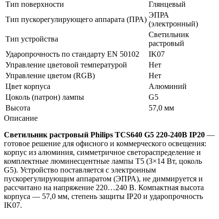
Тип поверхности
Глянцевый
ЭПРА
Тип пускорегулирующего аппарата (ПРА)
(электронный)
Светильник
Тип устройства
растровый
Ударопрочность по стандарту EN 50102
IK07
Управление цветовой температурой
Нет
Управление цветом (RGB)
Нет
Цвет корпуса
Алюминий
Цоколь (патрон) лампы
G5
Высота
57,0 мм
Описание
Светильник растровый Philips TCS640 G5 220-240В IP20
—
готовое решение для офисного и коммерческого освещения:
корпус из алюминия, симметричное светораспределение и
комплектные люминесцентные лампы T5 (3×14 Вт, цоколь
G5). Устройство поставляется с электронным
пускорегулирующим аппаратом (ЭПРА), не диммируется и
рассчитано на напряжение 220…240 В. Компактная высота
корпуса — 57,0 мм, степень защиты IP20 и ударопрочность
IK07.