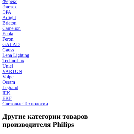
Ферекс
Элетех
ЭРА
Arlight
Briaton
Camelion
Ecola
Feron
GALAD
Gauss
Lena Lighting
TechnoLux
Uniel
VARTON
Volpe
Osram
Legrand
IEK
EKF
Световые Технологии
Другие категории товаров
производителя Philips