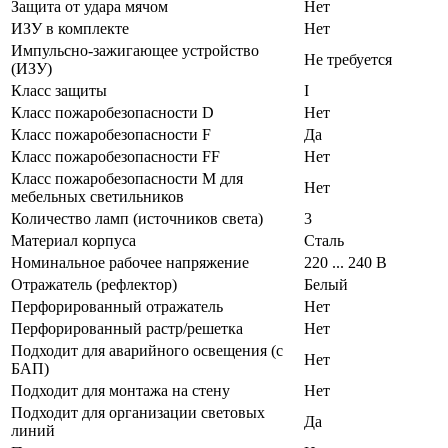
Защита от удара мячом
Нет
ИЗУ в комплекте
Нет
Импульсно-зажигающее устройство
Не требуется
(ИЗУ)
Класс защиты
I
Класс пожаробезопасности D
Нет
Класс пожаробезопасности F
Да
Класс пожаробезопасности FF
Нет
Класс пожаробезопасности М для
Нет
мебельных светильников
Количество ламп (источников света)
3
Материал корпуса
Сталь
Номинальное рабочее напряжение
220 ... 240 В
Отражатель (рефлектор)
Белый
Перфорированный отражатель
Нет
Перфорированный растр/решетка
Нет
Подходит для аварийного освещения (с
Нет
БАП)
Подходит для монтажа на стену
Нет
Подходит для организации световых
Да
линий