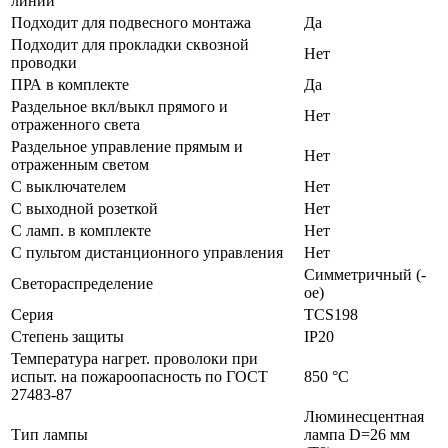
линий
Подходит для подвесного монтажа
Да
Подходит для прокладки сквозной
Нет
проводки
ПРА в комплекте
Да
Раздельное вкл/выкл прямого и
Нет
отраженного света
Раздельное управление прямым и
Нет
отраженным светом
С выключателем
Нет
С выходной розеткой
Нет
С ламп. в комплекте
Нет
С пультом дистанционного управления
Нет
Симметричный (-
Светораспределение
ое)
Серия
TCS198
Степень защиты
IP20
Температура нагрет. проволоки при
испыт. на пожароопасность по ГОСТ
850 °C
27483-87
Люминесцентная
Тип лампы
лампа D=26 мм