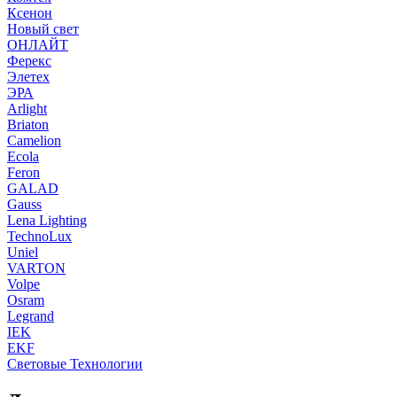
Ксенон
Новый свет
ОНЛАЙТ
Ферекс
Элетех
ЭРА
Arlight
Briaton
Camelion
Ecola
Feron
GALAD
Gauss
Lena Lighting
TechnoLux
Uniel
VARTON
Volpe
Osram
Legrand
IEK
EKF
Световые Технологии