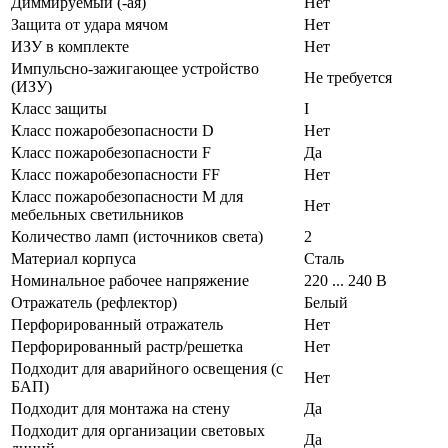
Диммируемый (-ая)
Нет
Защита от удара мячом
Нет
ИЗУ в комплекте
Нет
Импульсно-зажигающее устройство
Не требуется
(ИЗУ)
Класс защиты
I
Класс пожаробезопасности D
Нет
Класс пожаробезопасности F
Да
Класс пожаробезопасности FF
Нет
Класс пожаробезопасности М для
Нет
мебельных светильников
Количество ламп (источников света)
2
Материал корпуса
Сталь
Номинальное рабочее напряжение
220 ... 240 В
Отражатель (рефлектор)
Белый
Перфорированный отражатель
Нет
Перфорированный растр/решетка
Нет
Подходит для аварийного освещения (с
Нет
БАП)
Подходит для монтажа на стену
Да
Подходит для организации световых
Да