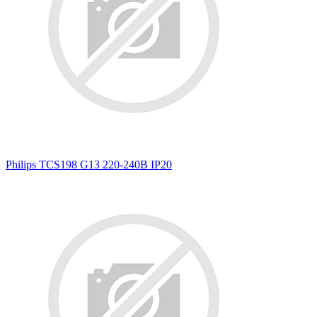
Philips TCS198 G13 220-240В IP20