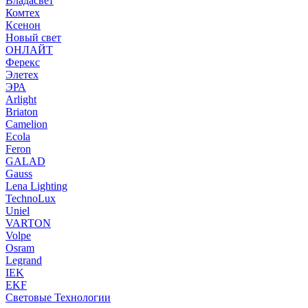
Владасвет
Комтех
Ксенон
Новый свет
ОНЛАЙТ
Ферекс
Элетех
ЭРА
Arlight
Briaton
Camelion
Ecola
Feron
GALAD
Gauss
Lena Lighting
TechnoLux
Uniel
VARTON
Volpe
Osram
Legrand
IEK
EKF
Световые Технологии