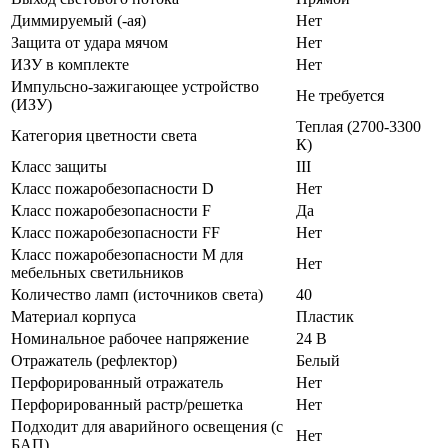
Диммируемый (-ая)
Нет
Защита от удара мячом
Нет
ИЗУ в комплекте
Нет
Импульсно-зажигающее устройство
Не требуется
(ИЗУ)
Теплая (2700-3300
Категория цветности света
К)
Класс защиты
III
Класс пожаробезопасности D
Нет
Класс пожаробезопасности F
Да
Класс пожаробезопасности FF
Нет
Класс пожаробезопасности М для
Нет
мебельных светильников
Количество ламп (источников света)
40
Материал корпуса
Пластик
Номинальное рабочее напряжение
24 В
Отражатель (рефлектор)
Белый
Перфорированный отражатель
Нет
Перфорированный растр/решетка
Нет
Подходит для аварийного освещения (с
Нет
БАП)