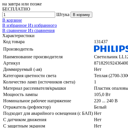
на
завтра
или позже
БЕСПЛАТНО
Штука
В корзину
В корзине
В избранное
Из избранного
В сравнение
Из сравнения
Характеристики
Код товара
131437
Производитель
Наименование производителя
Светильник LL1
Артикул
87182919243640
Диммируемый (-ая)
Нет
Категория цветности света
Теплая (2700-330
Количество ламп (источников света)
1
Материал рассеивателя/крышки
Пластик опалов
Мощность лампы
105,0 Вт
Номинальное рабочее напряжение
220 ... 240 В
Отражатель (рефлектор)
Белый
Подходит для аварийного освещения (с БАП)
Нет
С датчиком движения
Нет
С защитным экраном
Нет