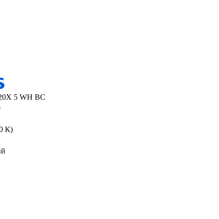
20X 5 WH BC
0
0 К)
ый