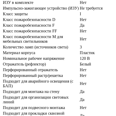
ИЗУ в комплекте
Нет
Импульсно-зажигающее устройство (ИЗУ)
Не требуется
Класс защиты
I
Класс пожаробезопасности D
Нет
Класс пожаробезопасности F
Да
Класс пожаробезопасности FF
Нет
Класс пожаробезопасности М для
Нет
мебельных светильников
Количество ламп (источников света)
3
Материал корпуса
Пластик
Номинальное рабочее напряжение
120 В
Отражатель (рефлектор)
Белый
Перфорированный отражатель
Нет
Перфорированный растр/решетка
Нет
Подходит для аварийного освещения (с
Нет
БАП)
Подходит для монтажа на стену
Да
Подходит для организации световых
Да
линий
Подходит для подвесного монтажа
Нет
Подходит для прокладки сквозной
Да