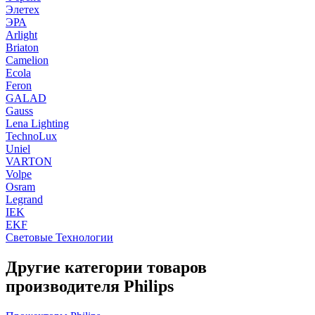
Элетех
ЭРА
Arlight
Briaton
Camelion
Ecola
Feron
GALAD
Gauss
Lena Lighting
TechnoLux
Uniel
VARTON
Volpe
Osram
Legrand
IEK
EKF
Световые Технологии
Другие категории товаров
производителя Philips