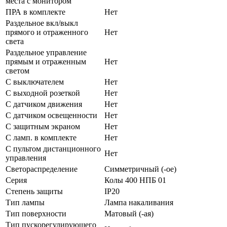
места с монитором
ПРА в комплекте
Нет
Раздельное вкл/выкл
прямого и отраженного
Нет
света
Раздельное управление
прямым и отраженным
Нет
светом
С выключателем
Нет
С выходной розеткой
Нет
С датчиком движения
Нет
С датчиком освещенности
Нет
С защитным экраном
Нет
С ламп. в комплекте
Нет
С пультом дистанционного
Нет
управления
Светораспределение
Симметричный (-ое)
Серия
Колы 400 НПБ 01
Степень защиты
IP20
Тип лампы
Лампа накаливания
Тип поверхности
Матовый (-ая)
Тип пускорегулирующего