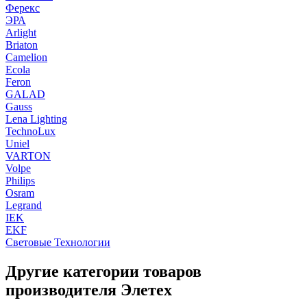
Ферекс
ЭРА
Arlight
Briaton
Camelion
Ecola
Feron
GALAD
Gauss
Lena Lighting
TechnoLux
Uniel
VARTON
Volpe
Philips
Osram
Legrand
IEK
EKF
Световые Технологии
Другие категории товаров
производителя Элетех