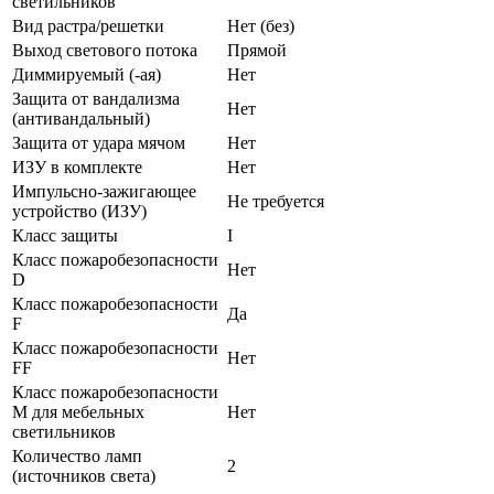
светильников
Вид растра/решетки
Нет (без)
Выход светового потока
Прямой
Диммируемый (-ая)
Нет
Защита от вандализма
Нет
(антивандальный)
Защита от удара мячом
Нет
ИЗУ в комплекте
Нет
Импульсно-зажигающее
Не требуется
устройство (ИЗУ)
Класс защиты
I
Класс пожаробезопасности
Нет
D
Класс пожаробезопасности
Да
F
Класс пожаробезопасности
Нет
FF
Класс пожаробезопасности
М для мебельных
Нет
светильников
Количество ламп
2
(источников света)