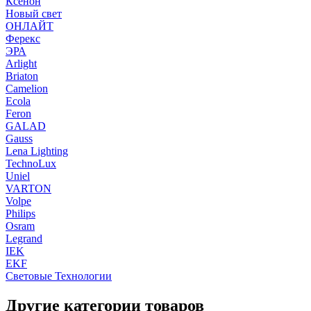
Ксенон
Новый свет
ОНЛАЙТ
Ферекс
ЭРА
Arlight
Briaton
Camelion
Ecola
Feron
GALAD
Gauss
Lena Lighting
TechnoLux
Uniel
VARTON
Volpe
Philips
Osram
Legrand
IEK
EKF
Световые Технологии
Другие категории товаров