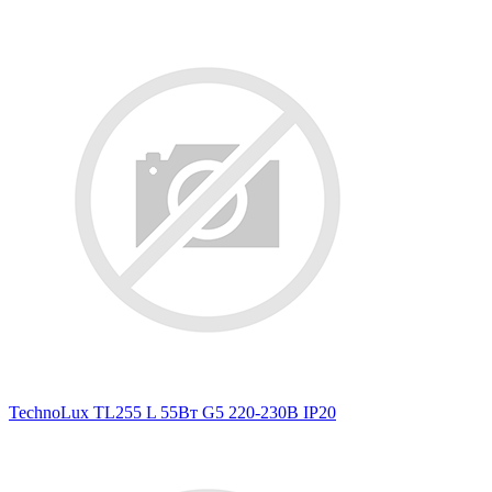
TechnoLux TL255 L 55Вт G5 220-230В IP20