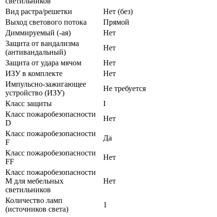
светильников
Вид растра/решетки
Нет (без)
Выход светового потока
Прямой
Диммируемый (-ая)
Нет
Защита от вандализма
Нет
(антивандальный)
Защита от удара мячом
Нет
ИЗУ в комплекте
Нет
Импульсно-зажигающее
Не требуется
устройство (ИЗУ)
Класс защиты
I
Класс пожаробезопасности
Нет
D
Класс пожаробезопасности
Да
F
Класс пожаробезопасности
Нет
FF
Класс пожаробезопасности
М для мебельных
Нет
светильников
Количество ламп
1
(источников света)