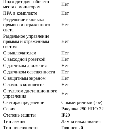
Подходит для рабочего
Нет
места с монитором
ПРА в комплекте
Нет
Раздельное вкл/выкл
прямого и отраженного
Нет
света
Раздельное управление
прямым и отраженным
Нет
светом
С выключателем
Нет
С выходной розеткой
Нет
С датчиком движения
Нет
С датчиком освещенности
Нет
С защитным экраном
Нет
С ламп. в комплекте
Нет
С пультом дистанционного
Нет
управления
Светораспределение
Симметричный (-ое)
Серия
Ракушка 280 НПО 22
Степень защиты
IP20
Тип лампы
Лампа накаливания
Тип поверхности
Глянцевый