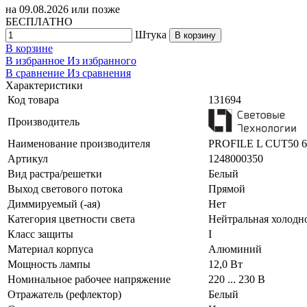
на
09.08.2026
или позже
БЕСПЛАТНО
Штука
В корзину
В корзине
В избранное
Из избранного
В сравнение
Из сравнения
Характеристики
Код товара
131694
Производитель
Наименование производителя
PROFILE L CUT50 60
Артикул
1248000350
Вид растра/решетки
Белый
Выход светового потока
Прямой
Диммируемый (-ая)
Нет
Категория цветности света
Нейтральная холодно
Класс защиты
I
Материал корпуса
Алюминий
Мощность лампы
12,0 Вт
Номинальное рабочее напряжение
220 ... 230 В
Отражатель (рефлектор)
Белый