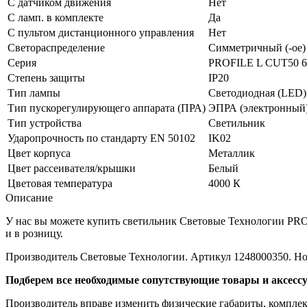
С датчиком движения
Нет
С ламп. в комплекте
Да
С пультом дистанционного управления
Нет
Светораспределение
Симметричный (-ое)
Серия
PROFILE L CUT50 6
Степень защиты
IP20
Тип лампы
Светодиодная (LED)
Тип пускорегулирующего аппарата (ПРА)
ЭПРА (электронный
Тип устройства
Светильник
Ударопрочность по стандарту EN 50102
IK02
Цвет корпуса
Металлик
Цвет рассеивателя/крышки
Белый
Цветовая температура
4000 К
Описание
У нас вы можете купить светильник Световые Технологии PROF
и в розницу.
Производитель Световые Технологии. Артикул 1248000350. Но
Подберем все необходимые сопутствующие товары и аксесс
Производитель вправе изменить физические габариты, комплект