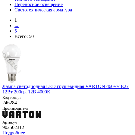
Переносное освещение
Светотехническая арматура
1
→
5
Всего:
50
Лампа светодиодная LED грушевидная VARTON d60мм E27
12Вт 200гр. 12В 4000К
Код товара
246284
Производитель
Артикул
902502312
Подробнее