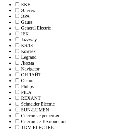
EKF
Элетех
ЭРА
Gauss
General Electric
IEK
Jazzway
КЭЛЗ
Комтех
Legrand
Лисма
Navigator
ОНЛАЙТ
Osram
Philips
PILA
REXANT
Schneider Electric
SUN-LUMEN
Световые решения
Световые Технологии
TDM ELECTRIC