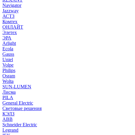
Navigator
Jazzway
АСТЗ
Комтех
ОНЛАЙТ
Элетех
ЭРА
Arlight
Ecola
Gauss
Uniel
Volpe
Philips
Osram
Wolta
SUN-LUMEN
Лисма
PILA
General Electric
Световые решения
КЭЛЗ
ABB
Schneider Electric
Legrand