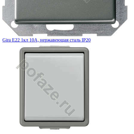
Gira E22 1кл 10А, нержавеющая сталь IP20