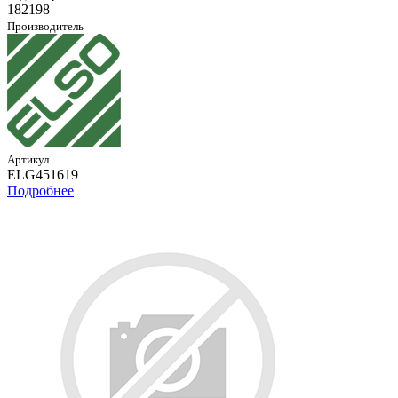
182198
Производитель
Артикул
ELG451619
Подробнее