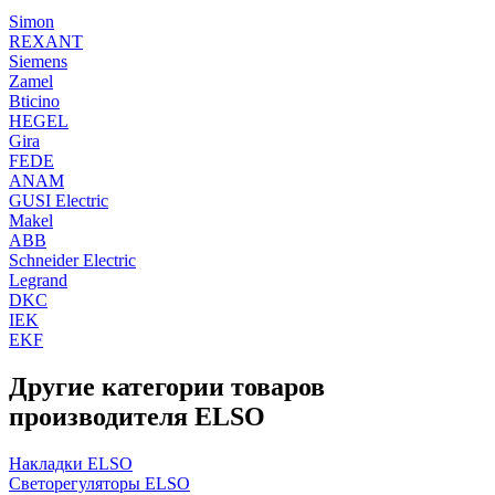
Simon
REXANT
Siemens
Zamel
Bticino
HEGEL
Gira
FEDE
ANAM
GUSI Electric
Makel
ABB
Schneider Electric
Legrand
DKC
IEK
EKF
Другие категории товаров
производителя ELSO
Накладки ELSO
Светорегуляторы ELSO