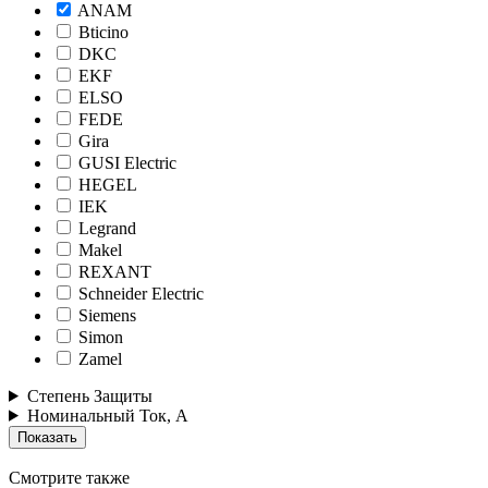
ANAM
Bticino
DKC
EKF
ELSO
FEDE
Gira
GUSI Electric
HEGEL
IEK
Legrand
Makel
REXANT
Schneider Electric
Siemens
Simon
Zamel
Степень Защиты
Номинальный Ток, А
Смотрите также