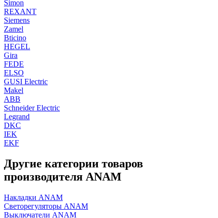
Simon
REXANT
Siemens
Zamel
Bticino
HEGEL
Gira
FEDE
ELSO
GUSI Electric
Makel
ABB
Schneider Electric
Legrand
DKC
IEK
EKF
Другие категории товаров
производителя ANAM
Накладки ANAM
Светорегуляторы ANAM
Выключатели ANAM