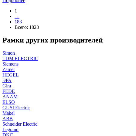
Подробнее
1
→
183
Всего:
1828
Рамки других производителей
Simon
TDM ELECTRIC
Siemens
Zamel
HEGEL
ЭРА
Gira
FEDE
ANAM
ELSO
GUSI Electric
Makel
ABB
Schneider Electric
Legrand
DKC