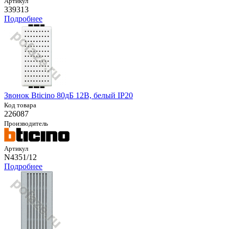
Артикул
339313
Подробнее
Звонок Bticino 80дБ 12В, белый IP20
Код товара
226087
Производитель
Артикул
N4351/12
Подробнее