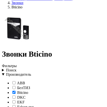
Звонки
Bticino
Звонки Bticino
Фильтры
Поиск
Производитель
ABB
БелТИЗ
Bticino
DKC
EKF
Falcon eye