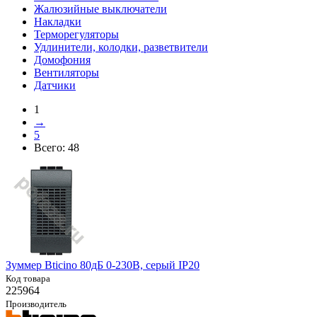
Жалюзийные выключатели
Накладки
Терморегуляторы
Удлинители, колодки, разветвители
Домофония
Вентиляторы
Датчики
1
→
5
Всего:
48
Зуммер Bticino 80дБ 0-230В, серый IP20
Код товара
225964
Производитель