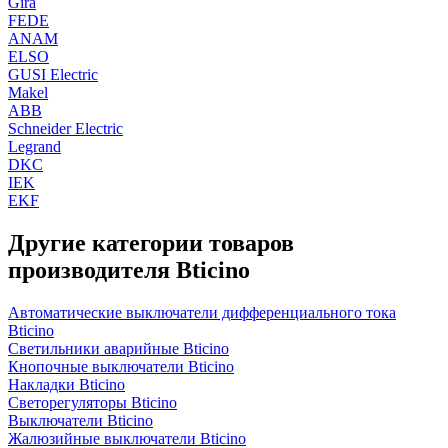
Gira
FEDE
ANAM
ELSO
GUSI Electric
Makel
ABB
Schneider Electric
Legrand
DKC
IEK
EKF
Другие категории товаров
производителя Bticino
Автоматические выключатели дифференциального тока
Bticino
Светильники аварийные Bticino
Кнопочные выключатели Bticino
Накладки Bticino
Светорегуляторы Bticino
Выключатели Bticino
Жалюзийные выключатели Bticino