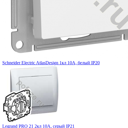
Schneider Electric AtlasDesign 1кл 10А, белый IP20
Legrand PRO 21 2кл 10А, серый IP21