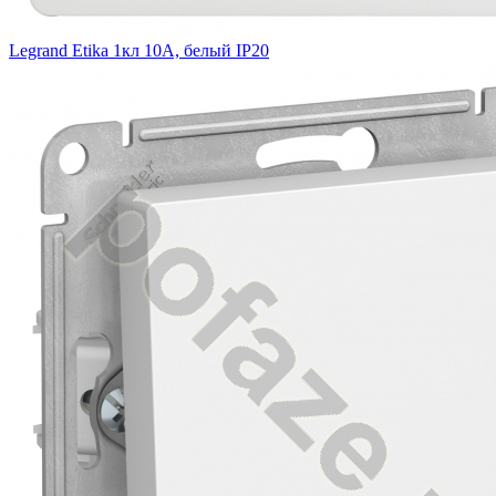
Legrand Etika 1кл 10А, белый IP20