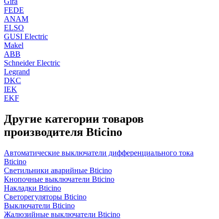
Gira
FEDE
ANAM
ELSO
GUSI Electric
Makel
ABB
Schneider Electric
Legrand
DKC
IEK
EKF
Другие категории товаров
производителя Bticino
Автоматические выключатели дифференциального тока
Bticino
Светильники аварийные Bticino
Кнопочные выключатели Bticino
Накладки Bticino
Светорегуляторы Bticino
Выключатели Bticino
Жалюзийные выключатели Bticino