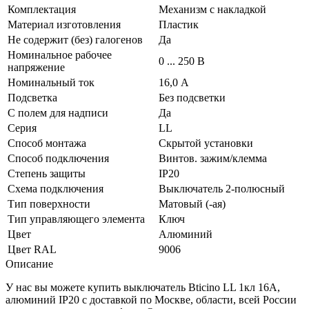
Комплектация
Механизм с накладкой
Материал изготовления
Пластик
Не содержит (без) галогенов
Да
Номинальное рабочее
0 ... 250 В
напряжение
Номинальный ток
16,0 А
Подсветка
Без подсветки
С полем для надписи
Да
Серия
LL
Способ монтажа
Скрытой установки
Способ подключения
Винтов. зажим/клемма
Степень защиты
IP20
Схема подключения
Выключатель 2-полюсный
Тип поверхности
Матовый (-ая)
Тип управляющего элемента
Ключ
Цвет
Алюминий
Цвет RAL
9006
Описание
У нас вы можете купить выключатель Bticino LL 1кл 16А,
алюминий IP20 с доставкой по Москве, области, всей России