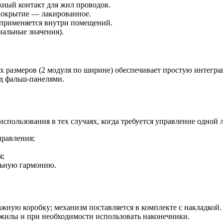
ный контакт для жил проводов.
 покрытие — лакированное.
 применяется внутри помещений.
альные значения).
 размеров (2 модуля по ширине) обеспечивает простую интегра
од фальш-панелями.
использования в тех случаях, когда требуется управление одной
правления;
я;
льную гармонию.
ажную коробку; механизм поставляется в комплекте с накладк
 жилы и при необходимости использовать наконечники.