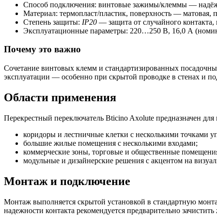
Способ подключения: винтовые зажимы/клеммы — надёж
Материал: термопласт/пластик, поверхность — матовая,
Степень защиты:
IP20
— защита от случайного контакта,
Эксплуатационные параметры: 220…250 В, 16,0 А (номин
Почему это важно
Сочетание винтовых клемм и стандартизированных посадочных
эксплуатации — особенно при скрытой проводке в стенах и п
Области применения
Перекрестный переключатель Bticino Axolute предназначен для 
коридоры и лестничные клетки с несколькими точками у
большие жилые помещения с несколькими входами;
коммерческие зоны, торговые и общественные помещени
модульные и дизайнерские решения с акцентом на визуа
Монтаж и подключение
Монтаж выполняется скрытой установкой в стандартную монт
надежности контакта рекомендуется предварительно зачистить