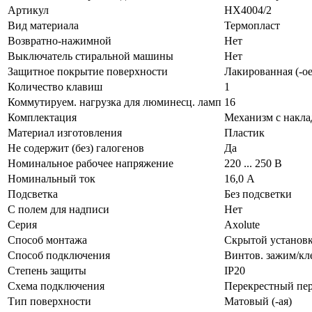
Артикул
HX4004/2
Вид материала
Термопласт
Возвратно-нажимной
Нет
Выключатель стиральной машины
Нет
Защитное покрытие поверхности
Лакированная (-ое
Количество клавиш
1
Коммутируем. нагрузка для люминесц. ламп
16
Комплектация
Механизм с накла
Материал изготовления
Пластик
Не содержит (без) галогенов
Да
Номинальное рабочее напряжение
220 ... 250 В
Номинальный ток
16,0 А
Подсветка
Без подсветки
С полем для надписи
Нет
Серия
Axolute
Способ монтажа
Скрытой установ
Способ подключения
Винтов. зажим/кл
Степень защиты
IP20
Схема подключения
Перекрестный пе
Тип поверхности
Матовый (-ая)