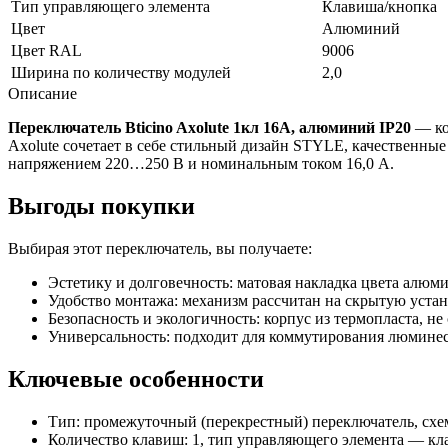
Тип управляющего элемента
Клавиша/кнопка
Цвет
Алюминий
Цвет RAL
9006
Ширина по количеству модулей
2,0
Описание
Переключатель Bticino Axolute 1кл 16А, алюминий IP20
— ко
Axolute сочетает в себе стильный дизайн STYLE, качественн
напряжением 220…250 В и номинальным током 16,0 А.
Выгоды покупки
Выбирая этот переключатель, вы получаете:
Эстетику и долговечность: матовая накладка цвета алюм
Удобство монтажа: механизм рассчитан на скрытую уст
Безопасность и экологичность: корпус из термопласта, не
Универсальность: подходит для коммутирования люминес
Ключевые особенности
Тип: промежуточный (перекрестный) переключатель, схе
Количество клавиш: 1, тип управляющего элемента — кл