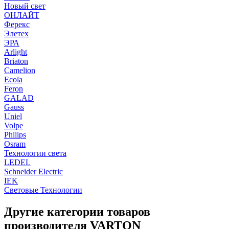
Новый свет
ОНЛАЙТ
Ферекс
Элетех
ЭРА
Arlight
Briaton
Camelion
Ecola
Feron
GALAD
Gauss
Uniel
Volpe
Philips
Osram
Технологии света
LEDEL
Schneider Electric
IEK
Световые Технологии
Другие категории товаров
производителя VARTON