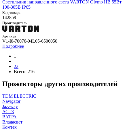
Светильник направленного света VARTON Olymp HB 55Вт
100-305В IP65
Код товара
142859
Производитель
Артикул
V1-I0-70076-04L05-6506050
Подробнее
1
→
22
Всего:
216
Прожекторы других производителей
TDM ELECTRIC
Navigator
Jazzway
АСТЗ
ВАТРА
Владасвет
Комтех