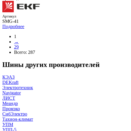
Артикул
SMG-41
Подробнее
1
→
29
Всего:
287
Шины других производителей
КЭАЗ
DEKraft
Электротехник
Navigator
ЛИСТ
Меандр
Промэко
СибЭлектро
Тахион-климат
УПМ
УПП-5