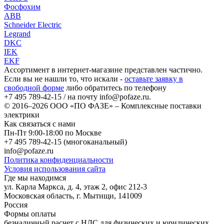
Фосфохим
ABB
Schneider Electric
Legrand
DKC
IEK
EKF
Ассортимент в интернет-магазине представлен частично.
Если вы не нашли то, что искали -
оставьте заявку в
свободной форме
либо обратитесь по телефону
+7 495 789-42-15
/ на почту
info@pofaze.ru
.
© 2016–2026
ООО «ПО ФАЗЕ»
–
Комплексные поставки
электрики
Как связаться с нами
Пн-Пт 9:00-18:00 по Москве
+7 495 789-42-15
(многоканальный)
info@pofaze.ru
Политика конфиденциальности
Условия использования сайта
Где мы находимся
ул. Карла Маркса, д. 4, этаж 2, офис 212-3
Московская область
,
г. Мытищи
,
141009
Россия
Формы оплаты
безналичный расчет с НДС для физических и юридических