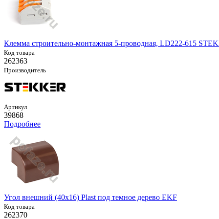
Клемма строительно-монтажная 5-проводная, LD222-615 STE
Код товара
262363
Производитель
Артикул
39868
Подробнее
Угол внешний (40х16) Plast под темное дерево EKF
Код товара
262370