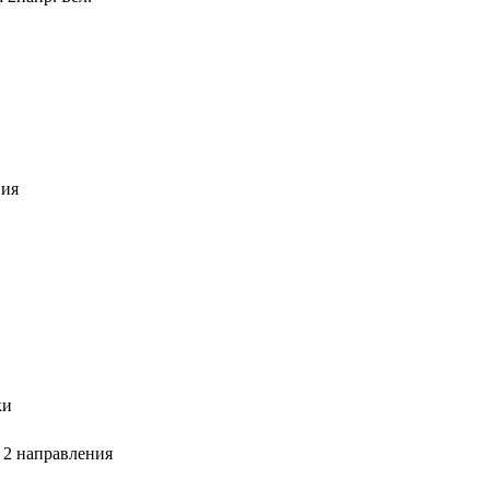
ния
ки
 2 направления