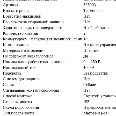
Артикул
696903
Вид материала
Термопласт
Возвратно-нажимной
Нет
Выключатель стиральной машины
Нет
Защитное покрытие поверхности
Необработанная
Количество клавиш
2
Коммутируем. нагрузка для люминесц. ламп
10
Комплектация
Элемент управле
Материал изготовления
Пластик
Не содержит (без) галогенов
Да
Номинальное рабочее напряжение
0 ... 250 В
Номинальный ток
10,0 А
Подсветка
Без подсветки
С полем для надписи
Нет
Серия
Celiane
Сигнальный контакт состояния
Нет
Способ монтажа
Скрытой установ
Степень защиты
IP21
Схема подключения
Переключатель на
Тип поверхности
Матовый (-ая)