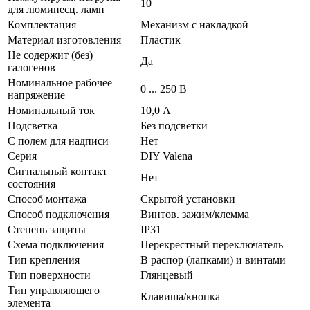
10
для люминесц. ламп
Комплектация
Механизм с накладкой
Материал изготовления
Пластик
Не содержит (без)
Да
галогенов
Номинальное рабочее
0 ... 250 В
напряжение
Номинальный ток
10,0 А
Подсветка
Без подсветки
С полем для надписи
Нет
Серия
DIY Valena
Сигнальный контакт
Нет
состояния
Способ монтажа
Скрытой установки
Способ подключения
Винтов. зажим/клемма
Степень защиты
IP31
Схема подключения
Перекрестный переключатель
Тип крепления
В распор (лапками) и винтами
Тип поверхности
Глянцевый
Тип управляющего
Клавиша/кнопка
элемента