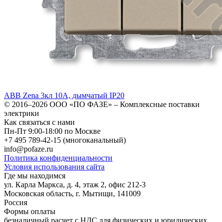
ABB Zena 3кл 10А, дымчатый IP20
© 2016–2026
ООО «ПО ФАЗЕ»
–
Комплексные поставки
электрики
Как связаться с нами
Пн-Пт 9:00-18:00 по Москве
+7 495 789-42-15
(многоканальный)
info@pofaze.ru
Политика конфиденциальности
Условия использования сайта
Где мы находимся
ул. Карла Маркса, д. 4, этаж 2, офис 212-3
Московская область
,
г. Мытищи
,
141009
Россия
Формы оплаты
безналичный расчет с НДС для физических и юридических