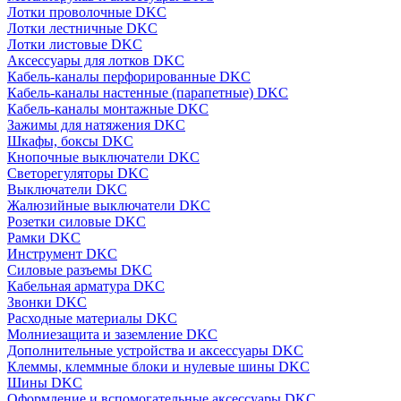
Лотки проволочные DKC
Лотки лестничные DKC
Лотки листовые DKC
Аксессуары для лотков DKC
Кабель-каналы перфорированные DKC
Кабель-каналы настенные (парапетные) DKC
Кабель-каналы монтажные DKC
Зажимы для натяжения DKC
Шкафы, боксы DKC
Кнопочные выключатели DKC
Светорегуляторы DKC
Выключатели DKC
Жалюзийные выключатели DKC
Розетки силовые DKC
Рамки DKC
Инструмент DKC
Силовые разъемы DKC
Кабельная арматура DKC
Звонки DKC
Расходные материалы DKC
Молниезащита и заземление DKC
Дополнительные устройства и аксессуары DKC
Клеммы, клеммные блоки и нулевые шины DKC
Шины DKC
Оформление и вспомогательные аксессуары DKC