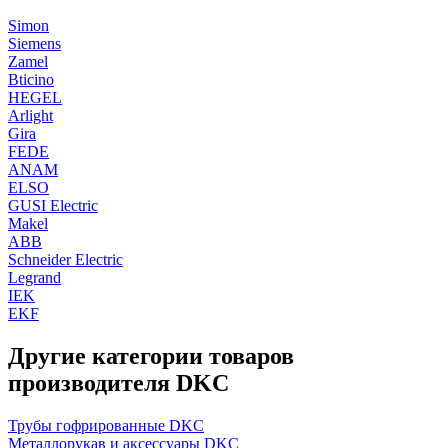
Simon
Siemens
Zamel
Bticino
HEGEL
Arlight
Gira
FEDE
ANAM
ELSO
GUSI Electric
Makel
ABB
Schneider Electric
Legrand
IEK
EKF
Другие категории товаров
производителя DKC
Трубы гофрированные DKC
Металлорукав и аксессуары DKC