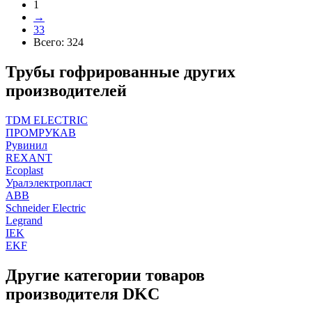
1
→
33
Всего:
324
Трубы гофрированные других
производителей
TDM ELECTRIC
ПРОМРУКАВ
Рувинил
REXANT
Ecoplast
Уралэлектропласт
ABB
Schneider Electric
Legrand
IEK
EKF
Другие категории товаров
производителя DKC