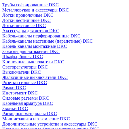
Трубы гофрированные DKC
Металлорукав и аксессуары DKC
Лотки проволочные DKC
Лотки лестничные DKC
Лотки листовые DKC
Аксессуары для лотков DKC
Кабель-каналы перфорированные DKC
Кабель-каналы настенные (парапетные) DKC
Кабель-каналы монтажные DKC
Зажимы для натяжения DKC
Шкафы, боксы DKC
Кнопочные выключатели DKC
Светорегуляторы DKC
Выключатели DKC
Жалюзийные выключатели DKC
Розетки силовые DKC
Рамки DKC
Инструмент DKC
Силовые разъемы DKC
Кабельная арматура DKC
Звонки DKC
Расходные материалы DKC
Молниезащита и заземление DKC
Дополнительные устройства и аксессуары DKC