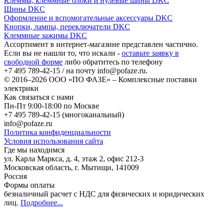
Клеммы, клеммные блоки и нулевые шины DKC
Шины DKC
Оформление и вспомогательные аксессуары DKC
Кнопки, лампы, переключатели DKC
Клеммные зажимы DKC
Ассортимент в интернет-магазине представлен частично.
Если вы не нашли то, что искали -
оставьте заявку в
свободной форме
либо обратитесь по телефону
+7 495 789-42-15
/ на почту
info@pofaze.ru
.
© 2016–2026
ООО «ПО ФАЗЕ»
–
Комплексные поставки
электрики
Как связаться с нами
Пн-Пт 9:00-18:00 по Москве
+7 495 789-42-15
(многоканальный)
info@pofaze.ru
Политика конфиденциальности
Условия использования сайта
Где мы находимся
ул. Карла Маркса, д. 4, этаж 2, офис 212-3
Московская область
,
г. Мытищи
,
141009
Россия
Формы оплаты
безналичный расчет с НДС для физических и юридических
лиц
.
Подробнее...