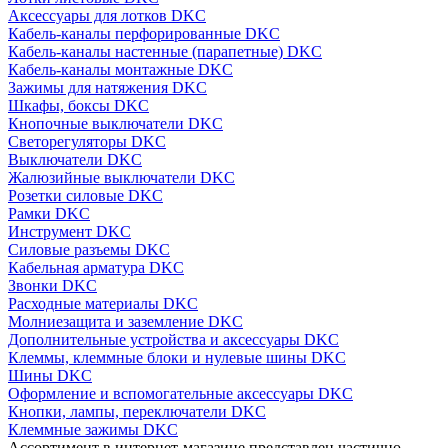
Аксессуары для лотков DKC
Кабель-каналы перфорированные DKC
Кабель-каналы настенные (парапетные) DKC
Кабель-каналы монтажные DKC
Зажимы для натяжения DKC
Шкафы, боксы DKC
Кнопочные выключатели DKC
Светорегуляторы DKC
Выключатели DKC
Жалюзийные выключатели DKC
Розетки силовые DKC
Рамки DKC
Инструмент DKC
Силовые разъемы DKC
Кабельная арматура DKC
Звонки DKC
Расходные материалы DKC
Молниезащита и заземление DKC
Дополнительные устройства и аксессуары DKC
Клеммы, клеммные блоки и нулевые шины DKC
Шины DKC
Оформление и вспомогательные аксессуары DKC
Кнопки, лампы, переключатели DKC
Клеммные зажимы DKC
Ассортимент в интернет-магазине представлен частично.