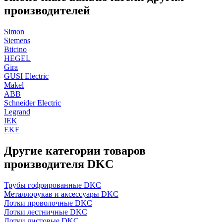
производителей
Simon
Siemens
Bticino
HEGEL
Gira
GUSI Electric
Makel
ABB
Schneider Electric
Legrand
IEK
EKF
Другие категории товаров
производителя DKC
Трубы гофрированные DKC
Металлорукав и аксессуары DKC
Лотки проволочные DKC
Лотки лестничные DKC
Лотки листовые DKC