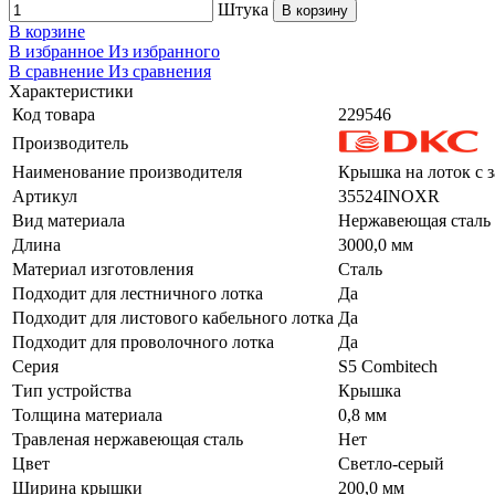
Штука
В корзину
В корзине
В избранное
Из избранного
В сравнение
Из сравнения
Характеристики
Код товара
229546
Производитель
Наименование производителя
Крышка на лоток с з
Артикул
35524INOXR
Вид материала
Нержавеющая сталь
Длина
3000,0 мм
Материал изготовления
Сталь
Подходит для лестничного лотка
Да
Подходит для листового кабельного лотка
Да
Подходит для проволочного лотка
Да
Серия
S5 Combitech
Тип устройства
Крышка
Толщина материала
0,8 мм
Травленая нержавеющая сталь
Нет
Цвет
Светло-серый
Ширина крышки
200,0 мм